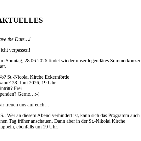
AKTUELLES
ave the Date…!
icht verpassen!
m Sonntag, 28.06.2026 findet wieder unser legendäres Sommerkonzer
tatt.
o? St.-Nicolai Kirche Eckernförde
ann? 28. Juni 2026, 19 Uhr
intritt? Frei
penden? Gerne…;-)
ir freuen uns auf euch…
.S.: Wer an diesem Abend verhindert ist, kann sich das Programm auch
inen Tag früher anschauen. Dann aber in der St.-Nikolai Kirche
appeln, ebenfalls um 19 Uhr.