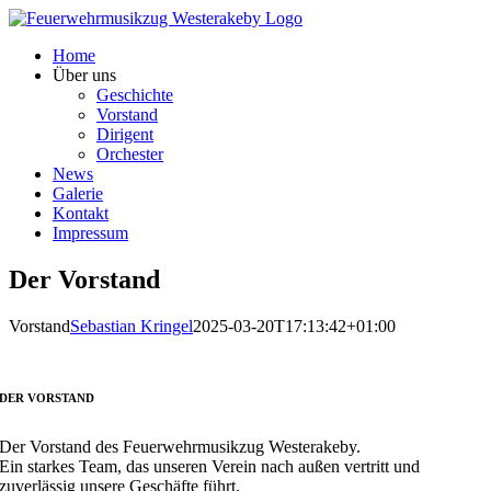
Zum
Inhalt
Home
springen
Über uns
Geschichte
Vorstand
Dirigent
Orchester
News
Galerie
Kontakt
Impressum
Der Vorstand
Vorstand
Sebastian Kringel
2025-03-20T17:13:42+01:00
DER VORSTAND
Der Vorstand des Feuerwehrmusikzug Westerakeby.
Ein starkes Team, das unseren Verein nach außen vertritt und
zuverlässig unsere Geschäfte führt.