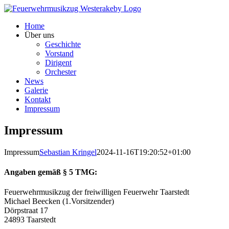
Zum
Inhalt
Home
springen
Über uns
Geschichte
Vorstand
Dirigent
Orchester
News
Galerie
Kontakt
Impressum
Impressum
Impressum
Sebastian Kringel
2024-11-16T19:20:52+01:00
Angaben gemäß § 5 TMG:
Feuerwehrmusikzug der freiwilligen Feuerwehr Taarstedt
Michael Beecken (1.Vorsitzender)
Dörpstraat 17
24893 Taarstedt