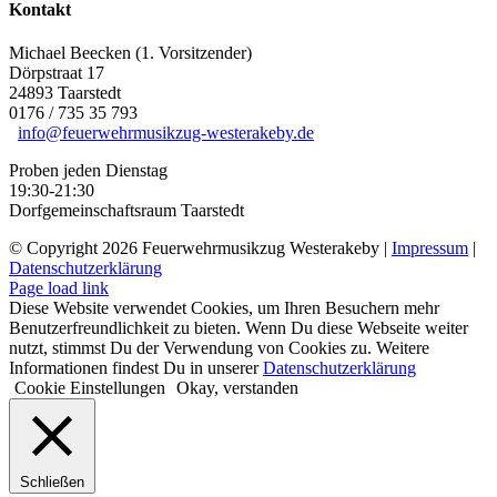
Kontakt
Michael Beecken (1. Vorsitzender)
Dörpstraat 17
24893 Taarstedt
0176 / 735 35 793
info@feuerwehrmusikzug-westerakeby.de
Proben jeden Dienstag
19:30-21:30
Dorfgemeinschaftsraum Taarstedt
© Copyright
2026 Feuerwehrmusikzug Westerakeby |
Impressum
|
Datenschutzerklärung
Facebook
E-
Page load link
Mail
Diese Website verwendet Cookies, um Ihren Besuchern mehr
Benutzerfreundlichkeit zu bieten. Wenn Du diese Webseite weiter
nutzt, stimmst Du der Verwendung von Cookies zu. Weitere
Informationen findest Du in unserer
Datenschutzerklärung
Cookie Einstellungen
Okay, verstanden
Schließen